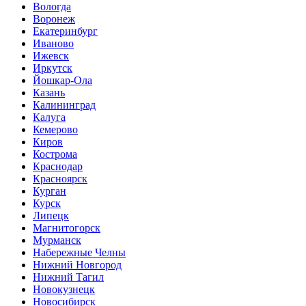
Вологда
Воронеж
Екатеринбург
Иваново
Ижевск
Иркутск
Йошкар-Ола
Казань
Калининград
Калуга
Кемерово
Киров
Кострома
Краснодар
Красноярск
Курган
Курск
Липецк
Магнитогорск
Мурманск
Набережные Челны
Нижний Новгород
Нижний Тагил
Новокузнецк
Новосибирск