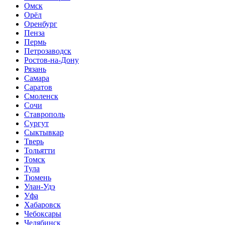
Омск
Орёл
Оренбург
Пенза
Пермь
Петрозаводск
Ростов-на-Дону
Рязань
Самара
Саратов
Смоленск
Сочи
Ставрополь
Сургут
Сыктывкар
Тверь
Тольятти
Томск
Тула
Тюмень
Улан-Удэ
Уфа
Хабаровск
Чебоксары
Челябинск